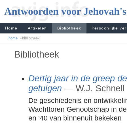
Antwoorden voor Jehovah's
Home
Artikelen
Bibliotheek
Persoonlijke ve
home
»
bibliotheek
Bibliotheek
Dertig jaar in de greep d
getuigen
— W.J. Schnell
De geschiedenis en ontwikkeli
Wachttoren Genootschap in de j
en '40 van binnenuit bekeken